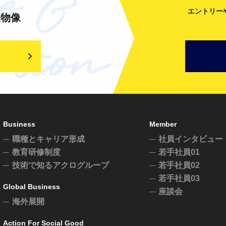
エントリー
人物像
Business
Member
職種とキャリア形成
社員インタビュー
教育研修制度
若手社員01
技術で知るアクログループ
若手社員02
若手社員03
Global Business
座談会
海外展開
Action For Social Good